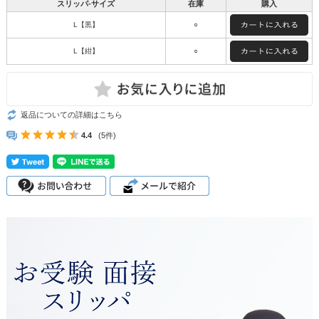
スリッパ-サイズ
在庫
購入
L【黒】
○
L【紺】
○
返品についての詳細はこちら
4.4
(5件)