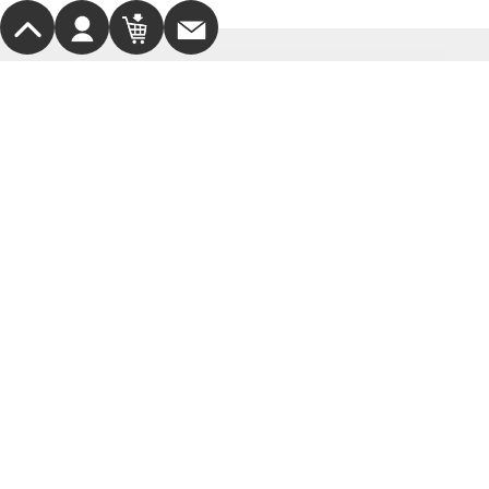
サポート・お問合せ
お支払方法
ご意見・ご要望
会員様メニュー
サービス
会社情報
BRAND
公式SNS
Marycocoは「大切な日の特別な一着」を
コンセプトに掲げブラックフォーマルや
お受験スーツ、あこや真珠など