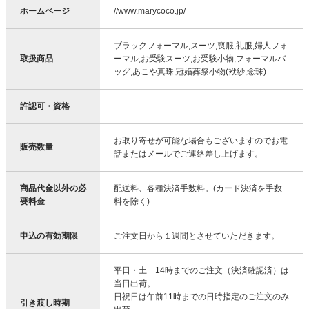
ホームページ
//www.marycoco.jp/
ブラックフォーマル,スーツ,喪服,礼服,婦人フォ
取扱商品
ーマル,お受験スーツ,お受験小物,フォーマルバ
ッグ,あこや真珠,冠婚葬祭小物(袱紗,念珠)
許認可・資格
お取り寄せが可能な場合もございますのでお電
販売数量
話またはメールでご連絡差し上げます。
商品代金以外の必
配送料、各種決済手数料。(カード決済を手数
要料金
料を除く)
申込の有効期限
ご注文日から１週間とさせていただきます。
平日・土 14時までのご注文（決済確認済）は
当日出荷。
日祝日は午前11時までの日時指定のご注文のみ
引き渡し時期