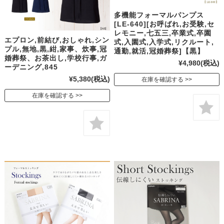
多機能フォーマルパンプス
[LE-640][お呼ばれ,お受験,セ
レモニー,七五三,卒業式,卒園
エプロン,前結び,おしゃれ,シン
式,入園式,入学式,リクルート,
プル,無地,黒,紺,家事、炊事,冠
通勤,就活,冠婚葬祭]【黒】
婚葬祭、お茶出し,学校行事,ガ
¥4,980
(税込)
ーデニング,845
¥5,380
(税込)
在庫を確認する
在庫を確認する