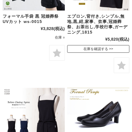
フォーマル手袋 黒 冠婚葬祭
エプロン,背付き,シンプル,無
UVカット ws-0015
地,黒,紺,家事、炊事,冠婚葬
祭、お茶出し,学校行事,ガーデ
¥3,828
(税込)
ニング,1815
在庫 ○
¥5,820
(税込)
在庫を確認する