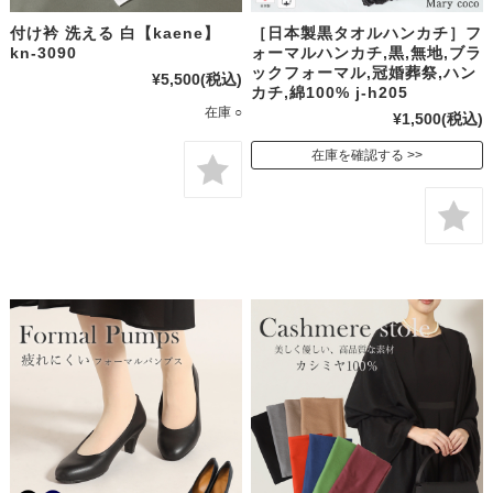
付け衿 洗える 白【kaene】
［日本製黒タオルハンカチ］フ
kn-3090
ォーマルハンカチ,黒,無地,ブラ
ックフォーマル,冠婚葬祭,ハン
¥5,500
(税込)
カチ,綿100% j-h205
在庫 ○
¥1,500
(税込)
在庫を確認する