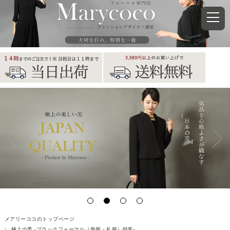
メアリーココのトップページ
極上の黒 -ブラックフォーマル（喪服・礼服）特集-