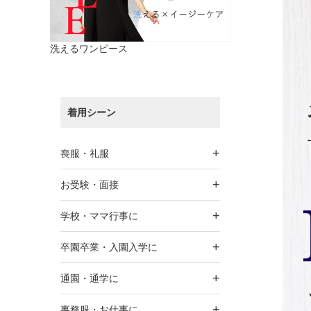
洗えるワンピース
着用シーン
+
喪服・礼服
+
お受験・面接
+
学校・ママ行事に
+
卒園卒業・入園入学に
+
通園・通学に
+
事務服・お仕事に