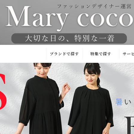
ブランドで探す
特集で探す
サー
Mary coco
東京／京都
試着
試着サロン
JAPAN
お
QUALITY
洗える
チ
(日本製)
フォーマル特集
安
kaene
人気！ランキン
チ
グ
YUMA
ハ
KOSHINO
洗えるブラック
チ