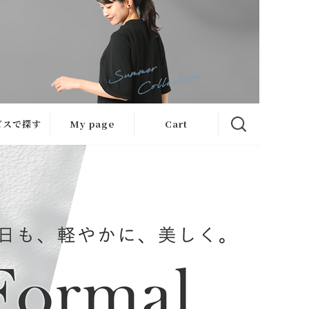
ビスで探す
My page
Cart
サービス
急ぎ便
ケット
心補正
ケット
ンガー便
ケット