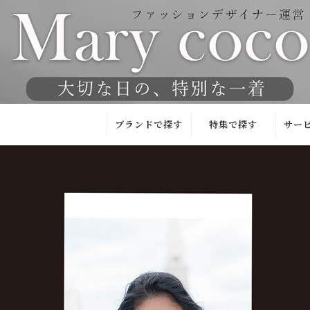
ブランドで探す
特集で探す
サー
Mary coco
東京／京都
試着
試着サロン
JAPAN
お
QUALITY
洗える
チ
(日本製)
フォーマル特集
安
kaene
人気！ランキン
チ
グ
YUMA
ハ
KOSHINO
洗えるブラック
チ