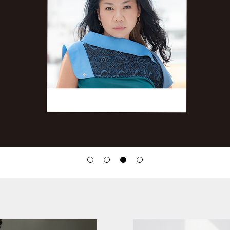
小篠ゆま
フォーマル
買取
ESCOMUL
日本製
MC
フォーマル
VIBLISS ＆
NAVY
体系カバー
ワンピース
ES kids
機能付き
濃紺ワンピース