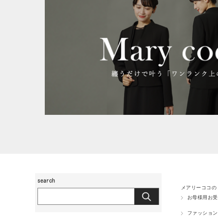
メアリーココの
お母様用お受
ファッション