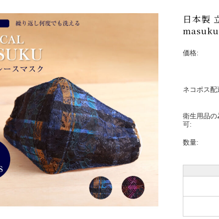
日本製 
masuku
価格:
ネコポス配
衛生用品の
可:
数量: