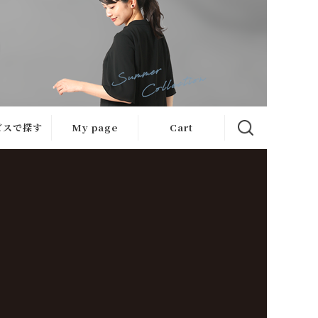
ビスで探す
My page
Cart
サービス
急ぎ便
ケット
心補正
ケット
ンガー便
ケット