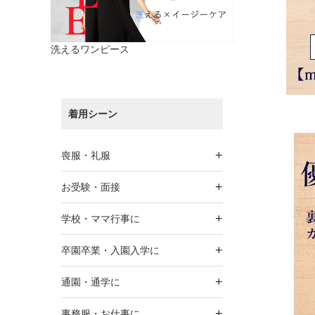
洗えるワンピース
着用シーン
+
喪服・礼服
+
お受験・面接
+
学校・ママ行事に
+
卒園卒業・入園入学に
+
通園・通学に
+
事務服・お仕事に