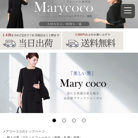
メアリーココのトップページ
極上の黒 -ブラックフォーマル（喪服・礼服）特集-