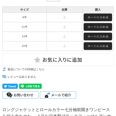
サイズ
在庫
購入
9号
△
11号
△
13号
△
15号
△
返品についての詳細はこちら
レビューはありません
ロングジャケットとロールカラー七分袖前開きワンピース