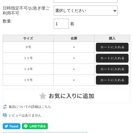
日時指定不可/お急ぎ便ご
利用不可:
数量:
着
サイズ
在庫
購入
９号
○
１１号
○
１３号
○
１５号
○
返品についての詳細はこちら
レビューはありません