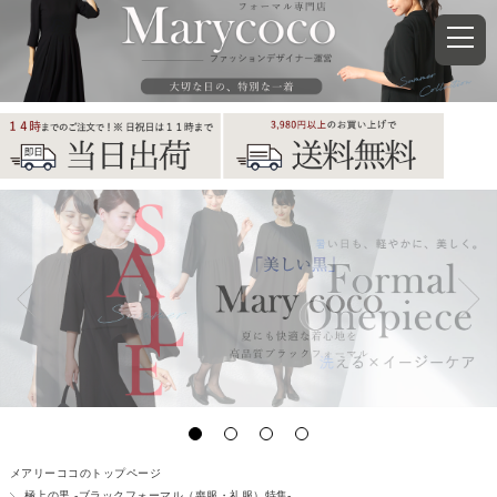
メアリーココのトップページ
極上の黒 -ブラックフォーマル（喪服・礼服）特集-