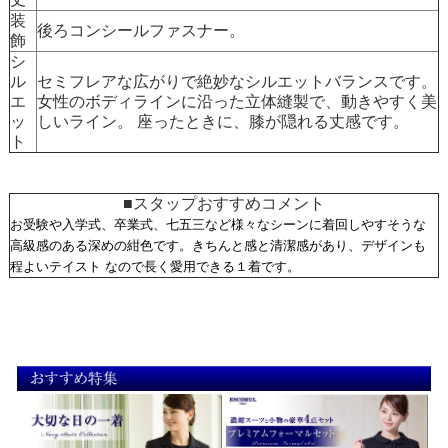
装
後ろコンシールファスナー。
飾
シ
ル
セミフレアな広がりで絶妙なシルエットバランスです。
エ
女性のボディラインに沿った立体縫製で、動きやすく美
ッ
しいライン。 座ったときに、膝が隠れる丈感です。
ト
■スタップおすすめコメント
お受験や入学式、卒業式、七五三など様々なシーンに着回しやすそうな
高級感のある深めの紺色です。きちんと感と清潔感があり、デザインも
程よいテイスト なので長く愛用できる１着です。