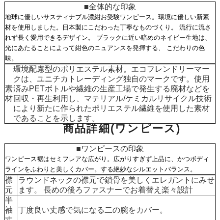
■全体的な印象
地球に優しいサスティナブル濃紺お受験ワンピース。環境に優しい新素
材を使用しました。日本製にこだわった丁寧なものづくり。 流行に流さ
れず長く愛用できるデザイン。 ブラックに近い暗めのネイビー生地は、
光にあたることによって紺色のニュアンスを発揮する、 こだわりの色
味。
環境配慮型のポリエステル素材。エコフレンドリーマー
クは、ユニチカトレーディング独自のマークです。使用
素
済みPETボトルや繊維の生産工場で発生する廃材などを
材
回収・再生利用し、マテリアル/ケミカルリサイクル技術
により新たに作られたポリエステル繊維を使用した素材
であることを示します。
商品詳細(ワンピース)
■ワンピースの印象
ワンピース裾はセミフレアな広がり。広がりすぎず上品に、かつボディ
ラインをふわりと美しくカバー。する絶妙なシルエットバランス。
襟
ラウンドネックの襟元で鎖骨を美しくエレガントにみせ
元
ます。 長めの後ろファスナーでお着替え楽々設計
半
袖
丁度良い丈感で気になる二の腕をカバー。
丈