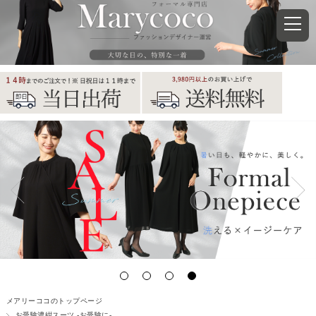
メアリーココのトップページ
お受験濃紺スーツ -お受験に-