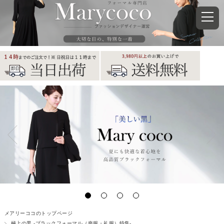
メアリーココのトップページ
極上の黒 -ブラックフォーマル（喪服・礼服）特集-