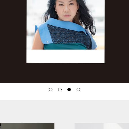
小篠ゆま
フォーマル
買取
ESCOMUL
日本製
MC
フォーマル
VIBLISS ＆
NAVY
体系カバー
ワンピース
ES kids
機能付き
濃紺ワンピース