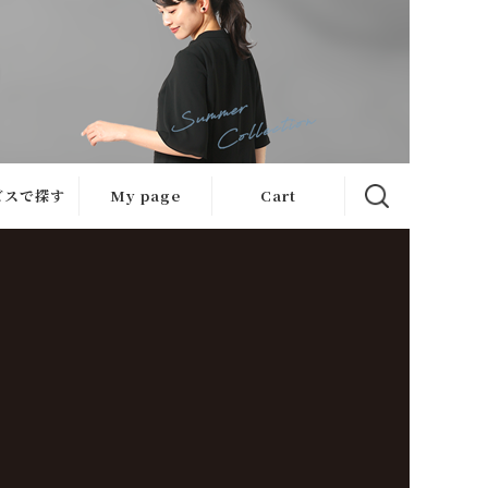
ビスで探す
My page
Cart
サービス
急ぎ便
ケット
心補正
ケット
ンガー便
ケット