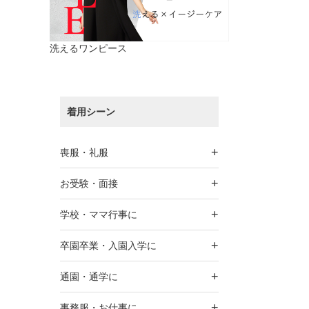
洗えるワンピース
着用シーン
+
喪服・礼服
+
お受験・面接
+
学校・ママ行事に
+
卒園卒業・入園入学に
+
通園・通学に
+
事務服・お仕事に