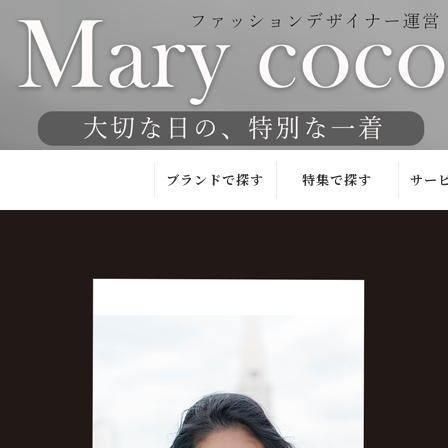
ブランドで探す
特集で探す
サー
Mary coco
東京／京都
試着
試着サロン
JAPAN
お
QUALITY
洗える
チ
(日本製)
フォーマル特集
安
kaene
人気！ランキン
チ
グ
YUMA
ハ
KOSHINO
洗えるブラック
チ