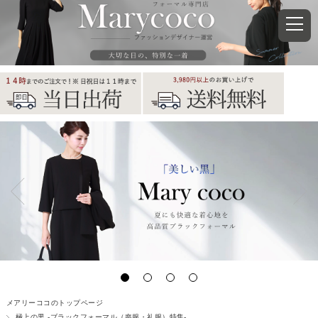
メアリーココのトップページ
極上の黒 -ブラックフォーマル（喪服・礼服）特集-