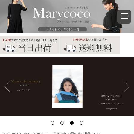
メアリーココのトップページ
お客様の声:お受験 濃紺 長靴 1420