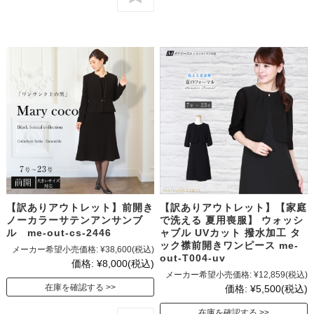
【訳ありアウトレット】前開き
【訳ありアウトレット】【家庭
ノーカラーサテンアンサンブ
で洗える 夏用喪服】 ウォッシ
ル me-out-cs-2446
ャブル UVカット 撥水加工 タ
ック襟前開きワンピース me-
メーカー希望小売価格:
¥38,600
(税込)
out-T004-uv
価格:
¥8,000
(税込)
メーカー希望小売価格:
¥12,859
(税込)
在庫を確認する
価格:
¥5,500
(税込)
在庫を確認する