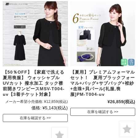
【50％OFF】【家庭で洗える
【夏用】プレミアムフォーマル
夏用喪服】 ウォッシャブル
セット！ 夏用ブラックフォー
UVカット 撥水加工 タック襟
マル+バッグ+サブバッグ+袱紗
前開きワンピースMSV-T004-
+念珠+貝パール[礼服,喪
uv【3着チケット対象】
服]PM-T004-uv
¥26,859
(税込)
メーカー希望小売価格:
¥12,859
(税込)
価格:
¥5,143
(税込)
在庫を確認する
在庫を確認する