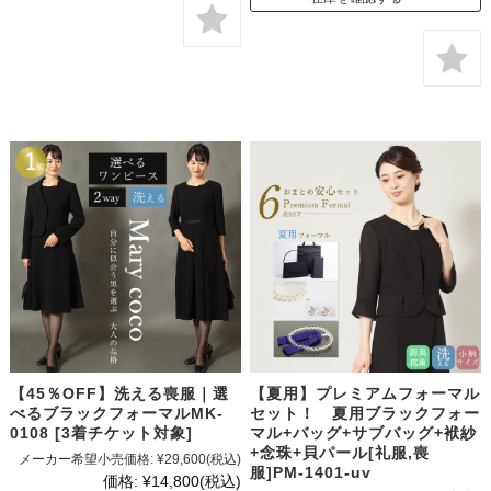
【45％OFF】洗える喪服｜選
【夏用】プレミアムフォーマル
べるブラックフォーマルMK-
セット！ 夏用ブラックフォー
0108 [3着チケット対象]
マル+バッグ+サブバッグ+袱紗
+念珠+貝パール[礼服,喪
メーカー希望小売価格:
¥29,600
(税込)
服]PM-1401-uv
価格:
¥14,800
(税込)