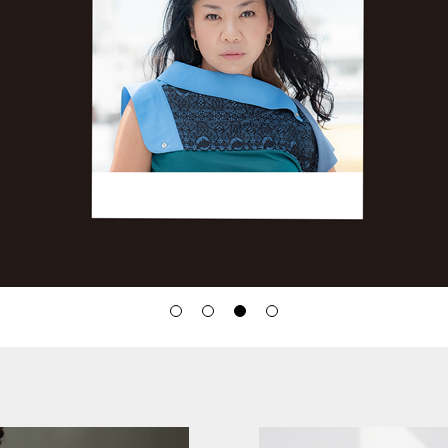
小篠ゆま
フォーマル
買取
ESCOMUL
日本製
MC
フォーマル
VIBLISS ＆
NAVY
体系カバー
ワンピース
ES kids
機能付き
濃紺ワンピース