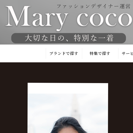
ブランドで探す
特集で探す
サー
Mary coco
東京／京都
試着
試着サロン
JAPAN
お
QUALITY
洗える
チ
(日本製)
フォーマル特集
安
kaene
人気！ランキン
チ
グ
YUMA
ハ
KOSHINO
洗えるブラック
チ