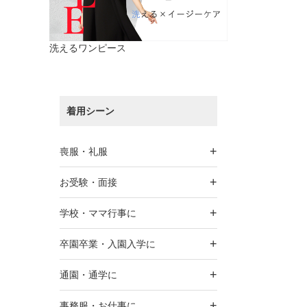
洗えるワンピース
着用シーン
+
喪服・礼服
+
お受験・面接
+
学校・ママ行事に
+
卒園卒業・入園入学に
+
通園・通学に
+
事務服・お仕事に