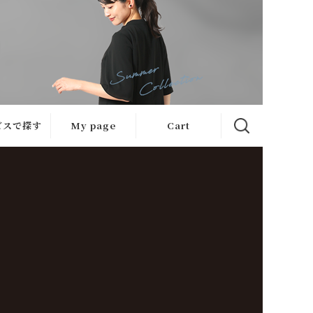
ビスで探す
My page
Cart
サービス
急ぎ便
ケット
心補正
ケット
ンガー便
ケット