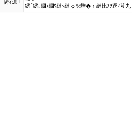
陦ｨ遉ｺ
繧｢繧､繝ｭ繝ｳ縺ｯ縺ゅ※蟶�ｒ縺比ｽｿ逕ｨ荳九