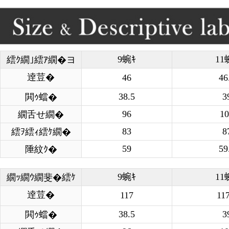
9蜿ｷ
11
繧ｸ繝｣繧ｱ繝�ヨ
逹荳�
46
46
38.5
3
閧ｩ蟷�
96
10
繝舌せ繝�
83
8
繧ｦ繧ｨ繧ｹ繝�
59
59
陲紋ｸ�
9蜿ｷ
11
繝ｯ繝ｳ繝斐�繧ｹ
逹荳�
117
117
38.5
3
閧ｩ蟷�