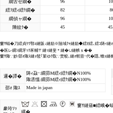
96
10
繝舌せ繝�
82
8
繧ｦ繧ｨ繧ｹ繝�
96
10
繝偵ャ繝�
45
45
陲紋ｸ�
窶ｻ蝠�刀繧貞ｹｳ鄂ｮ縺阪↓縺励※險域ｸｬ縺励◆繧ｵ繧､繧ｺ陦ｨ縺ｫ
�医レ繝ｼ繝牙ｯｸ豕輔〒縺ｯ縺斐＊縺�∪縺帙ｓ��
窶ｻ陬∵妙/邵ｫ陬ｽ縺ｮ髢｢菫ゆｸ翫∵焚蛟､縺ｫ螟壼ｰ代�隱､蟾ｮ
陦ｨ蝨ｰ:繝昴Μ繧ｨ繧ｹ繝�Ν100%
邏�譚�
陬丞慍:繝昴Μ繧ｨ繧ｹ繝�Ν100%
Made in japan
邵ｫ 陬ｽ
窶ｻ縺薙■繧峨�蝠
豢玲ｿｯ
縲�